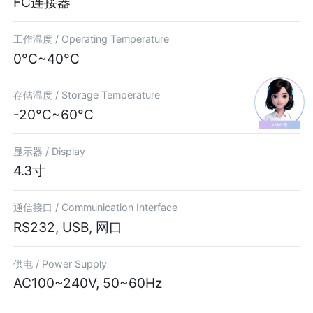
FC连接器
工作温度 /
Operating Temperature
0°C~40°C
存储温度 /
Storage Temperature
-20°C~60°C
显示器 /
Display
4.3寸
通信接口 /
Communication Interface
RS232, USB, 网口
供电 /
Power Supply
AC100~240V, 50~60Hz