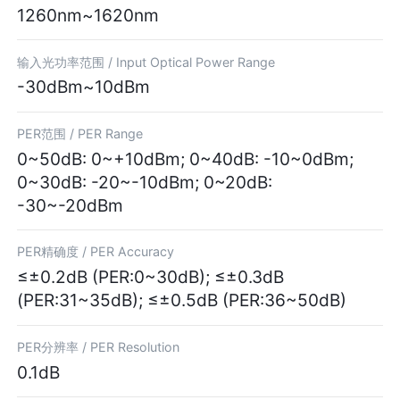
1260nm~1620nm
输入光功率范围 /
Input Optical Power Range
-30dBm~10dBm
PER范围 /
PER Range
0~50dB: 0~+10dBm; 0~40dB: -10~0dBm;
0~30dB: -20~-10dBm; 0~20dB:
-30~-20dBm
PER精确度 /
PER Accuracy
≤±0.2dB (PER:0~30dB); ≤±0.3dB
(PER:31~35dB); ≤±0.5dB (PER:36~50dB)
PER分辨率 /
PER Resolution
0.1dB