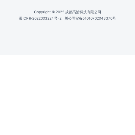
ITUT标准(可选2,4,6,8,12,16通道)nm
波长准确度 /
Wavelength Accuracy
±0.3(LAN-WDM)nm
输出功率 /
Output Power
16(1~16可选)dBm
短期稳定性 /
Short-Term Stability
±0.01(15min)dB
长期稳定性 /
Long-Term Stability
±0.08(8hour)dB
光纤类型 /
Fiber Type
SMF-28/PM