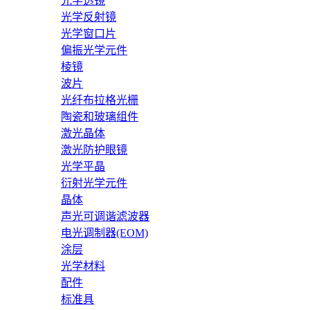
光学透镜
光学反射镜
光学窗口片
偏振光学元件
棱镜
波片
光纤布拉格光栅
陶瓷和玻璃组件
激光晶体
激光防护眼镜
光学平晶
衍射光学元件
晶体
声光可调谐滤波器
电光调制器(EOM)
涂层
光学材料
配件
标准具