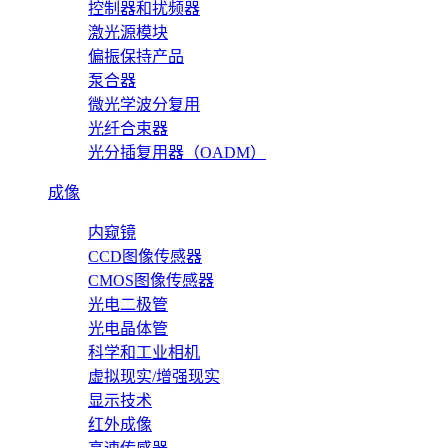
控制器和扰频器
激光源模块
偏振保持产品
泵合器
微光学波分复用
光纤合束器
光分插复用器（OADM）
成像
内窥镜
CCD图像传感器
CMOS图像传感器
光电二极管
光电晶体管
科学和工业相机
虚拟现实/增强现实
显示技术
红外成像