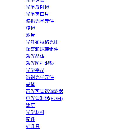
光学透镜
光学反射镜
光学窗口片
偏振光学元件
棱镜
波片
光纤布拉格光栅
陶瓷和玻璃组件
激光晶体
激光防护眼镜
光学平晶
衍射光学元件
晶体
声光可调谐滤波器
电光调制器(EOM)
涂层
光学材料
配件
标准具