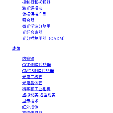
控制器和扰频器
激光源模块
偏振保持产品
泵合器
微光学波分复用
光纤合束器
光分插复用器（OADM）
成像
内窥镜
CCD图像传感器
CMOS图像传感器
光电二极管
光电晶体管
科学和工业相机
虚拟现实/增强现实
显示技术
红外成像