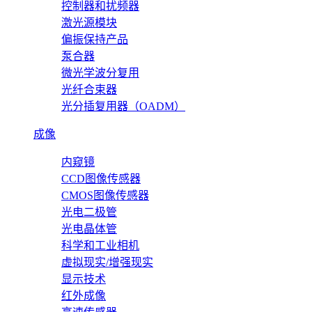
控制器和扰频器
激光源模块
偏振保持产品
泵合器
微光学波分复用
光纤合束器
光分插复用器（OADM）
成像
内窥镜
CCD图像传感器
CMOS图像传感器
光电二极管
光电晶体管
科学和工业相机
虚拟现实/增强现实
显示技术
红外成像