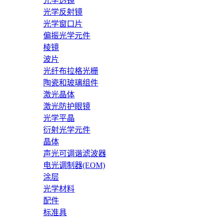
光学透镜
光学反射镜
光学窗口片
偏振光学元件
棱镜
波片
光纤布拉格光栅
陶瓷和玻璃组件
激光晶体
激光防护眼镜
光学平晶
衍射光学元件
晶体
声光可调谐滤波器
电光调制器(EOM)
涂层
光学材料
配件
标准具