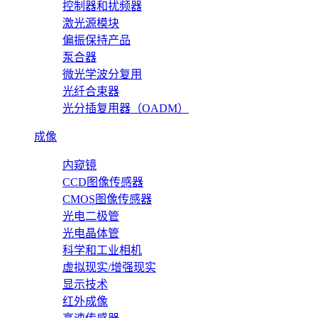
控制器和扰频器
激光源模块
偏振保持产品
泵合器
微光学波分复用
光纤合束器
光分插复用器（OADM）
成像
内窥镜
CCD图像传感器
CMOS图像传感器
光电二极管
光电晶体管
科学和工业相机
虚拟现实/增强现实
显示技术
红外成像