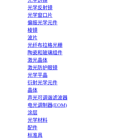
光学透镜
光学反射镜
光学窗口片
偏振光学元件
棱镜
波片
光纤布拉格光栅
陶瓷和玻璃组件
激光晶体
激光防护眼镜
光学平晶
衍射光学元件
晶体
声光可调谐滤波器
电光调制器(EOM)
涂层
光学材料
配件
标准具