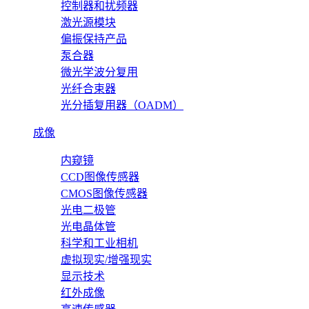
控制器和扰频器
激光源模块
偏振保持产品
泵合器
微光学波分复用
光纤合束器
光分插复用器（OADM）
成像
内窥镜
CCD图像传感器
CMOS图像传感器
光电二极管
光电晶体管
科学和工业相机
虚拟现实/增强现实
显示技术
红外成像