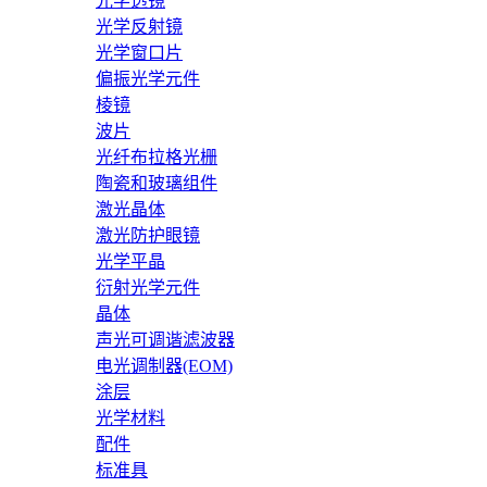
光学透镜
光学反射镜
光学窗口片
偏振光学元件
棱镜
波片
光纤布拉格光栅
陶瓷和玻璃组件
激光晶体
激光防护眼镜
光学平晶
衍射光学元件
晶体
声光可调谐滤波器
电光调制器(EOM)
涂层
光学材料
配件
标准具