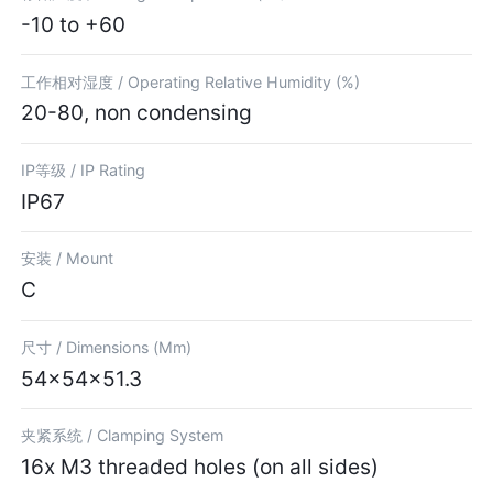
-10 to +60
工作相对湿度 /
Operating Relative Humidity (%)
20-80, non condensing
IP等级 /
IP Rating
IP67
安装 /
Mount
C
尺寸 /
Dimensions (Mm)
54×54×51.3
夹紧系统 /
Clamping System
16x M3 threaded holes (on all sides)