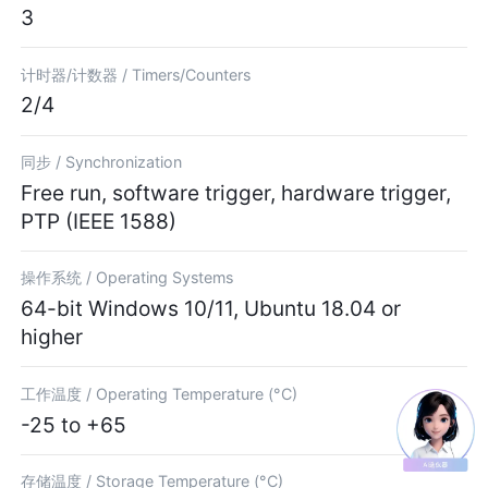
3
计时器/计数器 /
Timers/Counters
2/4
同步 /
Synchronization
Free run, software trigger, hardware trigger,
PTP (IEEE 1588)
操作系统 /
Operating Systems
64-bit Windows 10/11, Ubuntu 18.04 or
higher
工作温度 /
Operating Temperature (°C)
-25 to +65
存储温度 /
Storage Temperature (°C)