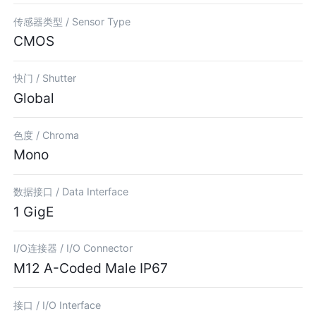
传感器类型 /
Sensor Type
CMOS
快门 /
Shutter
Global
色度 /
Chroma
Mono
数据接口 /
Data Interface
1 GigE
I/O连接器 /
I/O Connector
M12 A-Coded Male IP67
接口 /
I/O Interface