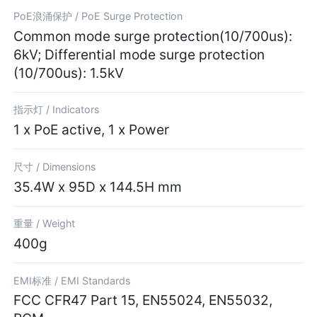
PoE浪涌保护 /
PoE Surge Protection
Common mode surge protection(10/700us):
6kV; Differential mode surge protection
(10/700us): 1.5kV
指示灯 /
Indicators
1 x PoE active, 1 x Power
尺寸 /
Dimensions
35.4W x 95D x 144.5H mm
重量 /
Weight
400g
EMI标准 /
EMI Standards
FCC CFR47 Part 15, EN55024, EN55032,