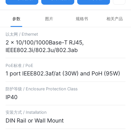
参数
图片
规格书
相关产品
以太网 /
Ethernet
2 x 10/100/1000Base-T RJ45,
IEEE802.3i/802.3u/802.3ab
PoE标准 /
PoE
1 port IEEE802.3af/at (30W) and PoH (95W)
防护等级 /
Enclosure Protection Class
IP40
安装方式 /
Installation
DIN Rail or Wall Mount