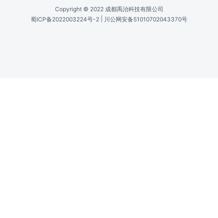
分离角 /
Separation Angle
θ_sep = λ·f_c / V
光学上升时间 /
Optical Rise Time
t_r = 0.65·d / V
调制带宽 /
Modulation Bandwidth
BW_mod = 0.35 / t_r
最佳射频驱动功率 /
Optimum RF Drive Power
P_sat = k·λ²·H / (2·L·M_2)
衍射效率*, % /
Diffraction Efficiency
DE = I_1st / I_0th