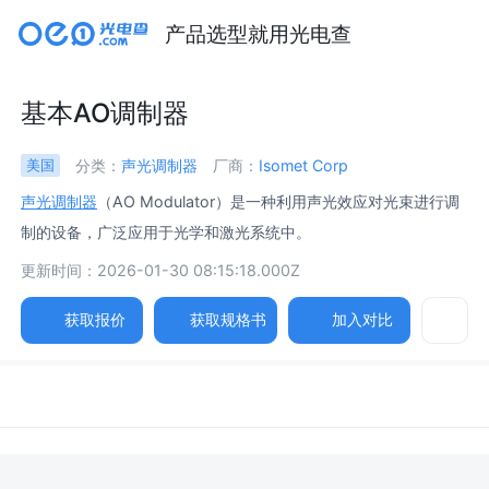
产品选型就用光电查
基本AO调制器
分类：
声光调制器
厂商：
Isomet Corp
美国
声光调制器
（AO Modulator）是一种利用声光效应对光束进行调
制的设备，广泛应用于光学和激光系统中。
更新时间：2026-01-30 08:15:18.000Z
获取报价
获取规格书
加入对比
参数
图片
规格书
相关产品
输入布拉格角 /
Input Bragg Angle
θ_Bragg = λ·f_c / 2·V