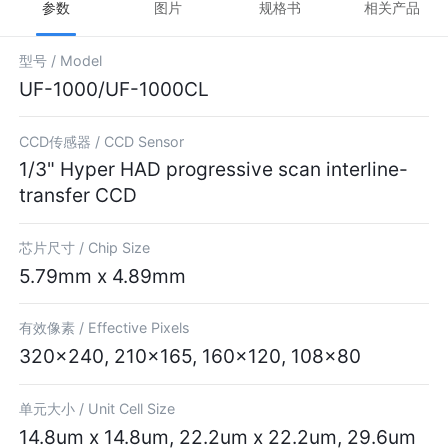
参数
图片
规格书
相关产品
型号 /
Model
UF-1000/UF-1000CL
CCD传感器 /
CCD Sensor
1/3" Hyper HAD progressive scan interline-
transfer CCD
芯片尺寸 /
Chip Size
5.79mm x 4.89mm
有效像素 /
Effective Pixels
320x240, 210x165, 160x120, 108x80
单元大小 /
Unit Cell Size
14.8um x 14.8um, 22.2um x 22.2um, 29.6um