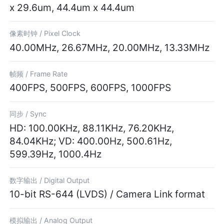
x 29.6um, 44.4um x 44.4um
像素时钟 /
Pixel Clock
40.00MHz, 26.67MHz, 20.00MHz, 13.33MHz
帧频 /
Frame Rate
400FPS, 500FPS, 600FPS, 1000FPS
同步 /
Sync
HD: 100.00KHz, 88.11KHz, 76.20KHz,
84.04KHz; VD: 400.00Hz, 500.61Hz,
599.39Hz, 1000.4Hz
数字输出 /
Digital Output
10-bit RS-644 (LVDS) / Camera Link format
模拟输出 /
Analog Output