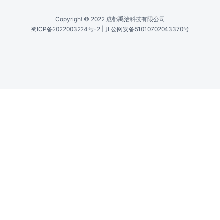
Sony ICX-262AQ, 1/1.8", 8.39mm
图像设备 /
Image Device F-510C
Sony ICX-282AQ, 2/3", 11mm
图像设备 /
Image Device F-810C
Sony ICX-456AQ, 2/3", 11.07mm
有效像素 /
Effective Picture Elements F-320C
2088×1554
有效像素 /
Effective Picture Elements F-510C
2588×1958
有效像素 /
Effective Picture Elements F-810C
3288×2470