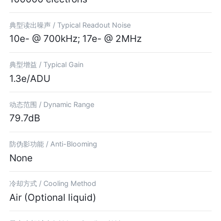
典型读出噪声 /
Typical Readout Noise
10e- @ 700kHz; 17e- @ 2MHz
典型增益 /
Typical Gain
1.3e/ADU
动态范围 /
Dynamic Range
79.7dB
防伪影功能 /
Anti-Blooming
None
冷却方式 /
Cooling Method
Air (Optional liquid)