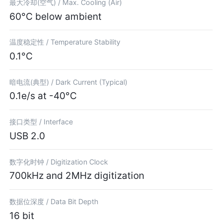
最大冷却(空气) /
Max. Cooling (Air)
60°C below ambient
温度稳定性 /
Temperature Stability
0.1°C
暗电流(典型) /
Dark Current (Typical)
0.1e/s at -40°C
接口类型 /
Interface
USB 2.0
数字化时钟 /
Digitization Clock
700kHz and 2MHz digitization
数据位深度 /
Data Bit Depth
16 bit