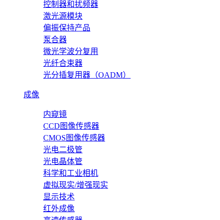
控制器和扰频器
激光源模块
偏振保持产品
泵合器
微光学波分复用
光纤合束器
光分插复用器（OADM）
成像
内窥镜
CCD图像传感器
CMOS图像传感器
光电二极管
光电晶体管
科学和工业相机
虚拟现实/增强现实
显示技术
红外成像