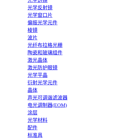
光学透镜
光学反射镜
光学窗口片
偏振光学元件
棱镜
波片
光纤布拉格光栅
陶瓷和玻璃组件
激光晶体
激光防护眼镜
光学平晶
衍射光学元件
晶体
声光可调谐滤波器
电光调制器(EOM)
涂层
光学材料
配件
标准具