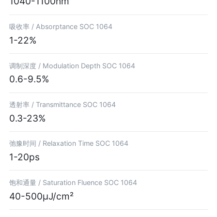
1040-1100nm
吸收率 /
Absorptance SOC 1064
1-22%
调制深度 /
Modulation Depth SOC 1064
0.6-9.5%
透射率 /
Transmittance SOC 1064
0.3-23%
弛豫时间 /
Relaxation Time SOC 1064
1-20ps
饱和通量 /
Saturation Fluence SOC 1064
40-500μJ/cm²