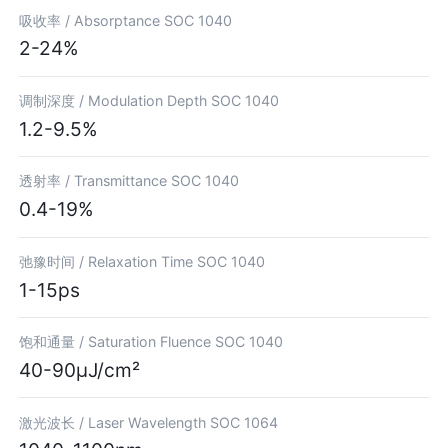
吸收率 /
Absorptance SOC 1040
2-24%
调制深度 /
Modulation Depth SOC 1040
1.2-9.5%
透射率 /
Transmittance SOC 1040
0.4-19%
弛豫时间 /
Relaxation Time SOC 1040
1-15ps
饱和通量 /
Saturation Fluence SOC 1040
40-90μJ/cm²
激光波长 /
Laser Wavelength SOC 1064