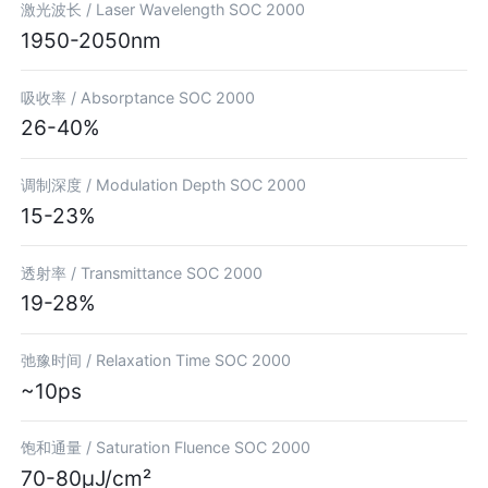
激光波长 /
Laser Wavelength SOC 2000
1950-2050nm
吸收率 /
Absorptance SOC 2000
26-40%
调制深度 /
Modulation Depth SOC 2000
15-23%
透射率 /
Transmittance SOC 2000
19-28%
弛豫时间 /
Relaxation Time SOC 2000
~10ps
饱和通量 /
Saturation Fluence SOC 2000
70-80μJ/cm²