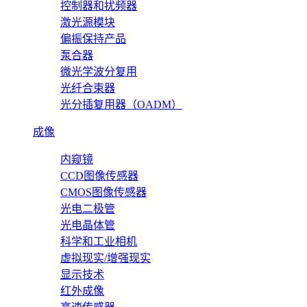
控制器和扰频器
激光源模块
偏振保持产品
泵合器
微光学波分复用
光纤合束器
光分插复用器（OADM）
成像
内窥镜
CCD图像传感器
CMOS图像传感器
光电二极管
光电晶体管
科学和工业相机
虚拟现实/增强现实
显示技术
红外成像