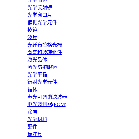
光学透镜
光学反射镜
光学窗口片
偏振光学元件
棱镜
波片
光纤布拉格光栅
陶瓷和玻璃组件
激光晶体
激光防护眼镜
光学平晶
衍射光学元件
晶体
声光可调谐滤波器
电光调制器(EOM)
涂层
光学材料
配件
标准具