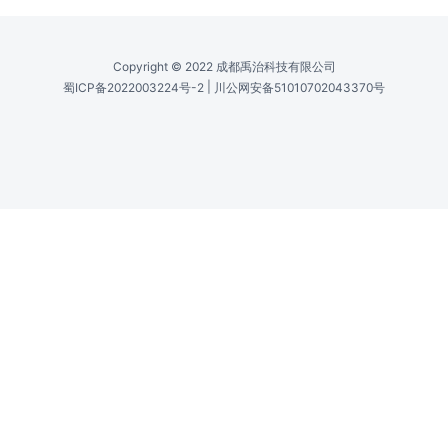
可调谐范围 /
Tuning Range
680nm–1300nm
平均功率 /
Average Power
600mW@700nm, 1.3W@900nm,
1.1W@1000nm, 800mW@1100nm,
800mW@1200nm, 600mW@1300nm
脉冲宽度 /
Pulse Width
<120fs
重复频率 /
Repetition Rate
80MHz±0.5MHz
噪声 /
Noise
<0.5%