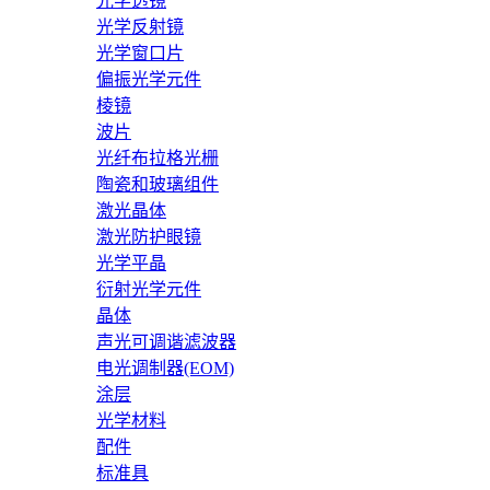
光学透镜
光学反射镜
光学窗口片
偏振光学元件
棱镜
波片
光纤布拉格光栅
陶瓷和玻璃组件
激光晶体
激光防护眼镜
光学平晶
衍射光学元件
晶体
声光可调谐滤波器
电光调制器(EOM)
涂层
光学材料
配件
标准具