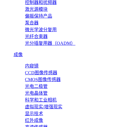
控制器和扰频器
激光源模块
偏振保持产品
泵合器
微光学波分复用
光纤合束器
光分插复用器（OADM）
成像
内窥镜
CCD图像传感器
CMOS图像传感器
光电二极管
光电晶体管
科学和工业相机
虚拟现实/增强现实
显示技术
红外成像