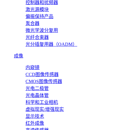
控制器和扰频器
激光源模块
偏振保持产品
泵合器
微光学波分复用
光纤合束器
光分插复用器（OADM）
成像
内窥镜
CCD图像传感器
CMOS图像传感器
光电二极管
光电晶体管
科学和工业相机
虚拟现实/增强现实
显示技术
红外成像