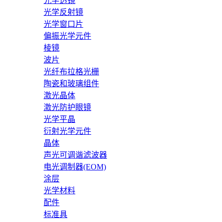
光学透镜
光学反射镜
光学窗口片
偏振光学元件
棱镜
波片
光纤布拉格光栅
陶瓷和玻璃组件
激光晶体
激光防护眼镜
光学平晶
衍射光学元件
晶体
声光可调谐滤波器
电光调制器(EOM)
涂层
光学材料
配件
标准具