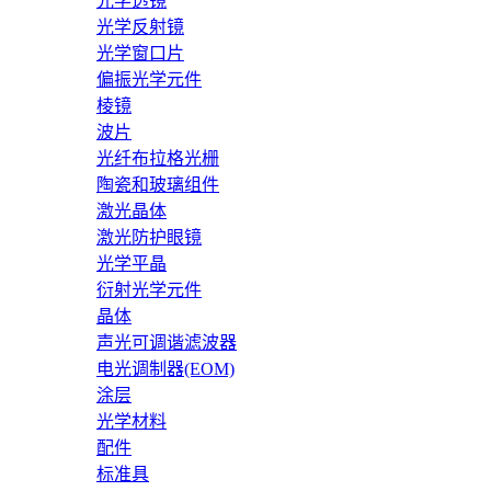
光学透镜
光学反射镜
光学窗口片
偏振光学元件
棱镜
波片
光纤布拉格光栅
陶瓷和玻璃组件
激光晶体
激光防护眼镜
光学平晶
衍射光学元件
晶体
声光可调谐滤波器
电光调制器(EOM)
涂层
光学材料
配件
标准具