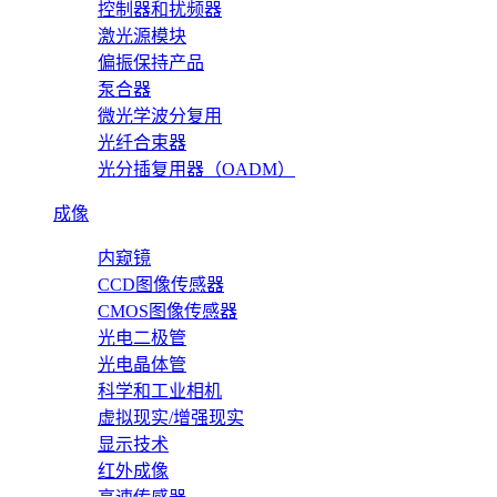
控制器和扰频器
激光源模块
偏振保持产品
泵合器
微光学波分复用
光纤合束器
光分插复用器（OADM）
成像
内窥镜
CCD图像传感器
CMOS图像传感器
光电二极管
光电晶体管
科学和工业相机
虚拟现实/增强现实
显示技术
红外成像