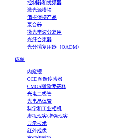
控制器和扰频器
激光源模块
偏振保持产品
泵合器
微光学波分复用
光纤合束器
光分插复用器（OADM）
成像
内窥镜
CCD图像传感器
CMOS图像传感器
光电二极管
光电晶体管
科学和工业相机
虚拟现实/增强现实
显示技术
红外成像