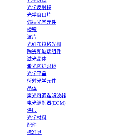
光学透镜
光学反射镜
光学窗口片
偏振光学元件
棱镜
波片
光纤布拉格光栅
陶瓷和玻璃组件
激光晶体
激光防护眼镜
光学平晶
衍射光学元件
晶体
声光可调谐滤波器
电光调制器(EOM)
涂层
光学材料
配件
标准具