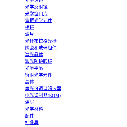
光学透镜
光学反射镜
光学窗口片
偏振光学元件
棱镜
波片
光纤布拉格光栅
陶瓷和玻璃组件
激光晶体
激光防护眼镜
光学平晶
衍射光学元件
晶体
声光可调谐滤波器
电光调制器(EOM)
涂层
光学材料
配件
标准具