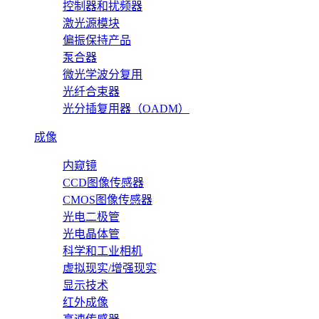
控制器和扰频器
激光源模块
偏振保持产品
泵合器
微光学波分复用
光纤合束器
光分插复用器（OADM）
成像
内窥镜
CCD图像传感器
CMOS图像传感器
光电二极管
光电晶体管
科学和工业相机
虚拟现实/增强现实
显示技术
红外成像