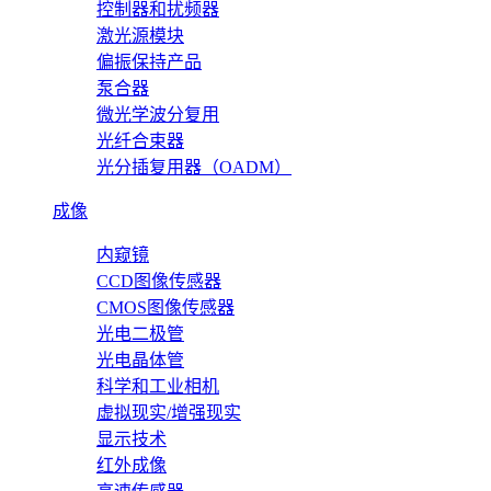
控制器和扰频器
激光源模块
偏振保持产品
泵合器
微光学波分复用
光纤合束器
光分插复用器（OADM）
成像
内窥镜
CCD图像传感器
CMOS图像传感器
光电二极管
光电晶体管
科学和工业相机
虚拟现实/增强现实
显示技术
红外成像