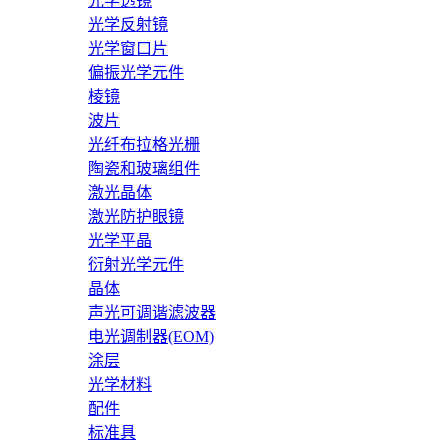
光学透镜
光学反射镜
光学窗口片
偏振光学元件
棱镜
波片
光纤布拉格光栅
陶瓷和玻璃组件
激光晶体
激光防护眼镜
光学平晶
衍射光学元件
晶体
声光可调谐滤波器
电光调制器(EOM)
涂层
光学材料
配件
标准具