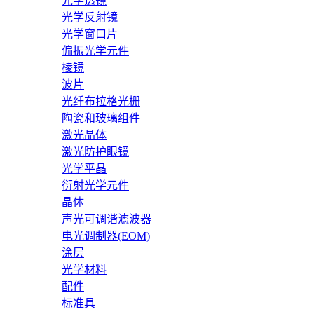
光学透镜
光学反射镜
光学窗口片
偏振光学元件
棱镜
波片
光纤布拉格光栅
陶瓷和玻璃组件
激光晶体
激光防护眼镜
光学平晶
衍射光学元件
晶体
声光可调谐滤波器
电光调制器(EOM)
涂层
光学材料
配件
标准具