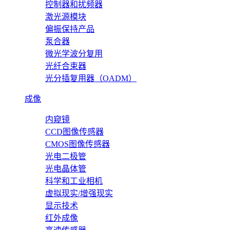
控制器和扰频器
激光源模块
偏振保持产品
泵合器
微光学波分复用
光纤合束器
光分插复用器（OADM）
成像
内窥镜
CCD图像传感器
CMOS图像传感器
光电二极管
光电晶体管
科学和工业相机
虚拟现实/增强现实
显示技术
红外成像