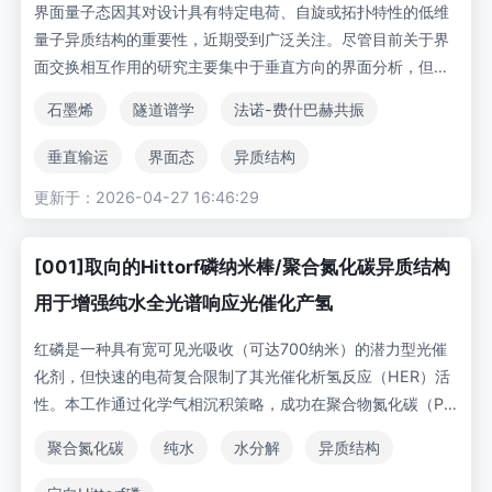
界面量子态因其对设计具有特定电荷、自旋或拓扑特性的低维
量子异质结构的重要性，近期受到广泛关注。尽管目前关于界
面交换相互作用的研究主要集中于垂直方向的界面分析，但横
向输运仍是间接探测这些相互作用的主要实验手段。本研究
石墨烯
隧道谱学
法诺-费什巴赫共振
中，我们制备了石墨烯与氢钝化硅的界面来研究界面交换过
程。首次发现并证实了一种特有的二维-三维界面量子态——来
垂直输运
界面态
异质结构
自硅向石墨烯垂直传输的电子会在该界面形成振荡态，我们采
更新于：2026-04-27 16:46:29
用谐振子模型对此界面态进行了解释。此外，这种离散能谱的
界面态与石墨烯连续能谱的横向能带结构相互作用，产生了法
诺-费什巴赫共振。结果表明：传统低维系统界面相互作用的描
[001]取向的Hittorf磷纳米棒/聚合氮化碳异质结构
述仅考虑横向能带结构及其态密度是片面的，未能涵盖垂直传
用于增强纯水全光谱响应光催化产氢
输效应。我们的实验观测与理论阐释为低维材料中的邻近效
应、量子隧穿等界面效应提供了更深入的认识。更重要的是，
红磷是一种具有宽可见光吸收（可达700纳米）的潜力型光催
法诺-费什巴赫共振有望用于实现全固态可扩展量子干涉仪。
化剂，但快速的电荷复合限制了其光催化析氢反应（HER）活
性。本工作通过化学气相沉积策略，成功在聚合物氮化碳（PC
N）上生长出[001]晶向的Hittorf磷（HP）纳米棒。与纯PCN
聚合氮化碳
纯水
水分解
异质结构
和HP相比，优化后的PCN@HP复合材料展现出显著增强的光
催化活性，在模拟太阳光和可见光照射下，其纯水制氢速率分