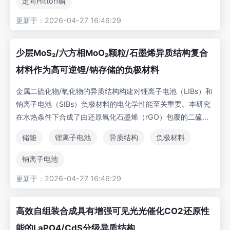
定向Hittorf磷
别达到33.2和17.5微摩尔/小时。理论与实验均表明：PCN与
更新于：2026-04-27 16:46:29
[001]晶向HP纳米棒之间的强电子耦合效应，不仅增强了可见
光吸收能力，更大幅加速了光生电子-空穴对的分离与转移，从
而提升了光催化HER性能。
少层MoS₂/六方相MoO₂颗粒/石墨烯异质结构复合
材料作为高可逆锂/钠存储的负极材料
金属二硫化物/氧化物的异质结构构建对锂离子电池（LIBs）和
钠离子电池（SIBs）负极材料的电化学性能至关重要。本研究
在水热条件下合成了由还原氧化石墨烯（rGO）包覆的二硫化
钼（MoS2）与六方相二氧化钼（MoO2）复合的集成材料。
储能
锂离子电池
异质结构
负极材料
在压片后的MoS2-MoO2/rGO复合材料中，rGO作为基底有
效抑制了MoS2-MoO2在长循环过程中的堆叠团聚与粉化现
钠离子电池
象。同时，MoS2、MoO2与rGO组分间的协同效应提供了丰
更新于：2026-04-27 16:46:29
富活性位点并缩短了离子传输通道。作为LIB负极材料时，该样
品展现出优异的循环性能，在0.2 A g−1电流密度下循环120次
后仍保持1062.3 mA h g−1的高容量；作为SIB负极材料时，
高效自组装合成具有增强可见光光催化CO2还原性
在0.04 A g−1下第80次循环仍可输出430 mA h g−1容量。这
能的LaPO4/CdS分级异质结构