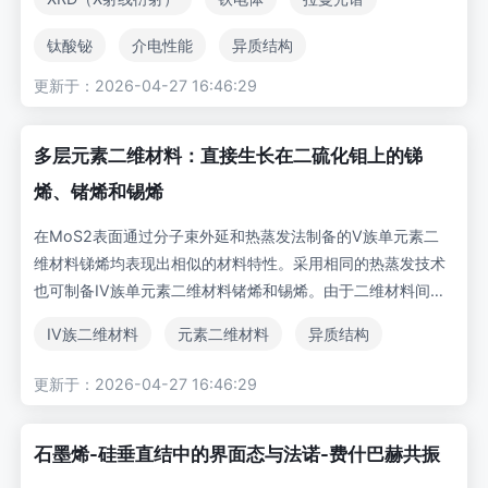
则出现应变符号反转，相应晶胞发生拉伸。10nm厚度薄膜即
出现界面平面内180°畴结构的自发极化翻转，该极化值随厚度
钛酸铋
介电性能
异质结构
增加至55µC/cm²。拉曼光谱变化表明薄膜晶胞单斜畸变程度
更新于：2026-04-27 16:46:29
较体材料更为显著。通过介电特性研究证实了Bi4Ti3O12薄膜
面内介电性质的各向异性及内应力对介电性能的影响。
多层元素二维材料：直接生长在二硫化钼上的锑
烯、锗烯和锡烯
在MoS2表面通过分子束外延和热蒸发法制备的V族单元素二
维材料锑烯均表现出相似的材料特性。采用相同的热蒸发技术
也可制备IV族单元素二维材料锗烯和锡烯。由于二维材料间形
成了堆叠良好的异质结构，晶格失配对范德华外延过程影响甚
IV族二维材料
元素二维材料
异质结构
微。在MoS2表面观察到单元素二维材料的形成（而非其常规
半导体结构），这表明二维材料表面更倾向于形成二维结构。
更新于：2026-04-27 16:46:29
与锗烯需要较高生长温度相比，锡烯可在室温下生长。锡烯在
MoS2表面不仅具有接触电阻降低的特性，还能与标准金属剥
石墨烯-硅垂直结中的界面态与法诺-费什巴赫共振
离工艺兼容，使其成为二维器件接触金属的理想候选材料。