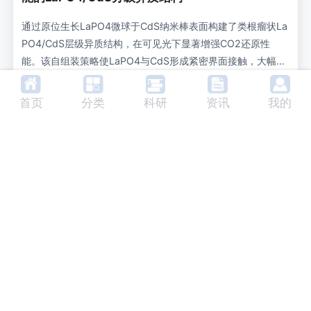
种异质结构复合材料MoS2-MoO2/rGO是高性能LIB和SIB的
候选负极材料之一。
通过原位生长LaPO4微球于CdS纳米棒表面构建了类根瘤状La
PO4/CdS层级异质结构，在可见光下显著增强CO2还原性
能。该自组装策略使LaPO4与CdS形成紧密界面接触，大幅促
进光生电荷分离与转移，其寿命从18.6纳秒延长至48.5纳秒。
异质结构
磷酸镧微球
光催化
得益于增强的CO2吸附能力与可见光吸收效率的协同效应，优
首页
分类
科研
资讯
我的
化的LaPO4/CdS光催化剂展现出卓越的CO2还原性能，CO生
硫化镉纳米棒
自组装
成速率达8.6微摩尔每小时每克，是纯CdS纳米棒的3.9倍。此
更新于：2026-04-27 16:46:29
外，该LaPO4/CdS异质结构光催化剂表现出优异的稳定性。
本研究为人工光合作用构建三维-一维半导体复合材料提供了简
便的自组装方法。
研究能带偏移对势垒阱二极管特性和工作的影响
本文探究并论证了GaAs/AlGaAs界面分级对势垒阱（PWB）
二极管中载流子动力学的影响。采用漂移-扩散（DD）和蒙特
卡罗（MC）模型研究了GaAs/Al0.2Ga0.8As、GaAs/Al0.3G
a0.7As和GaAs/Al0.4Ga0.6As三种带隙偏移量分别为0.10、
异质结构
载流子加热
曲率系数
带阶
0.25和0.30 eV的异质结构。通过比较不同带隙偏移二极管在
本征区及势阱中的平均电子速度、平均电子能量和电荷密度来
正磷酸蚀刻