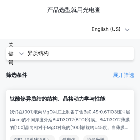
产品选型就用光电查
oe1(光
English (US)
电
关
查)
键
词
-
筛选条件
展开筛选
科
学
钛酸铋异质结的结构、晶格动力学与性能
论
我们在(001)取向MgO衬底上制备了含Ba0.4Sr0.6TiO3缓冲层
(4nm)的不同厚度外延Bi4Ti3O12(BTO)薄膜。Bi4Ti3O12薄膜
文
的[100]晶向相对于MgO衬底的[100]轴旋转±45度。当薄膜厚
度小于40nm时，晶胞沿垂直界面平面方向受压；而较厚薄膜
XRD（X射线衍射）
铁电体
拉曼光谱