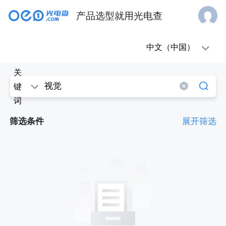
产品选型就用光电查
oe1(光
中文（中国）
电
关
查)
键
词
-
筛选条件
展开筛选
科
学
论
文