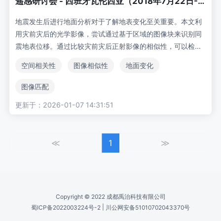
遥感研讨会 - 西班牙瓦伦西亚（2018年7月22日-2
7日）] IGARSS 2018 - 2018年IEEE国际地球科学
地震发生后进行地面分析对于了解地表变化至关重要。本文利
与遥感研讨会 - 基于区域的光学航空影像同震地表
用灾前灾后的光学影像，尝试通过基于区域的图像块来识别同
震地表位移。通过比较灾前灾后正射影像的相似性，可以检测
位移检测
出地表变化的区域。随后通过特征提取和图像匹配识别共轭地
空间相关性
图像相似性
地面变化
物。具有姿态参数的影像能够估算这些地物在世界空间中的三
维位置，从而通过灾前灾后地物之间的三维几何关联来测量地
图像匹配
表位移。结果表明，该方法能够基于光学影像的空间信息估算
更新于：2026-01-07 14:31:51
同震地表位移。此外，还可根据空间相关性识别地表位移。
≪
1
≫
Copyright © 2022 成都禹治科技有限公司
|
蜀ICP备2022003224号-2
川公网安备51010702043370号