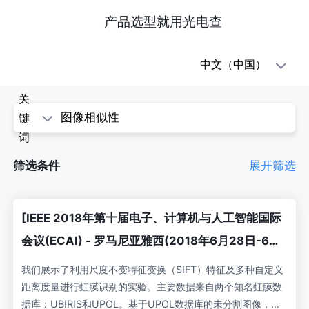
产品选型就用光电查
oe1(光
中文（中国）
电
关
查)
键
词
-
筛选条件
展开筛选
科
学
[IEEE 2018年第十届电子、计算机与人工智能国际
论
会议(ECAI) - 罗马尼亚雅西(2018年6月28日-6月
30日)] 2018年第十届电子、计算机与人工智能国
文
我们展示了利用尺度不变特征变换（SIFT）特征及多种自定义
际会议(ECAI) - 基于不同距离度量的SIFT特征描述
距离度量进行虹膜识别的实验。主要数据来自两个知名虹膜数
据库：UBIRIS和UPOL。基于UPOL数据库的未分割图像，我
符虹膜识别