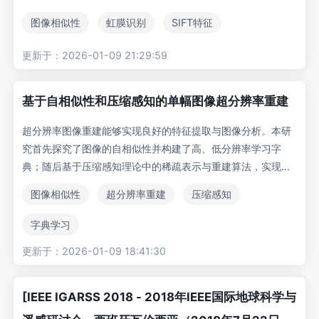
们衍生出另外两个测试数据集：一个采用人工分割图像，另一
图像相似性
虹膜识别
SIFT特征
个采用自动分割图像。通过将SIFT特征定义的距离度量应用于
虹膜识别，输入数据包括四个数据集：UBIRIS、UPOL以及从
更新于：2026-01-09 21:29:59
UPOL衍生的那两个数据集。实验结果表明，所测试的方法可
作为简单、快速且高效的预筛选工具，其输出结果可进一步由
基于自相似性和压缩感知的单幅图像超分辨率重建
更精密的方法处理。
超分辨率图像重建能够实现良好的特征提取与图像分析。本研
究首先探究了图像的自相似性并构建了高、低分辨率学习字
典；随后基于压缩感知理论中的稀疏表示与重建算法，实现了
单幅图像的超分辨率重建（SRSR）。所提算法采用改进的K-S
图像相似性
超分辨率重建
压缩感知
VD算法进行样本训练和学习字典构建，同时改进匹配追踪算
法，基于图像自相似性与压缩感知实现单幅图像SRSR。实验
字典学习
结果表明：相较于退化的低分辨率图像，所提重建算法具有更
更新于：2026-01-09 18:41:30
优的视觉效果与图像质量；且与双线性插值及基于稀疏表示算
法的重建图像相比，本算法重建图像具有更高的峰值信噪比
（PSNR），展现出更优异的超分辨率图像重建性能。
[IEEE IGARSS 2018 - 2018年IEEE国际地球科学与