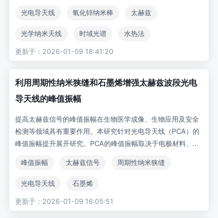
硅）上方使用阵列化氧化锌纳米棒（ZnO NRs）作为光学纳米
光电导天线
氧化锌纳米棒
太赫兹
天线，以增强光电流并提升THz信号强度。通过数值模拟研究
该结构的光学特性表明，由于光学天线同时兼具光集中器与渐
光学纳米天线
时域光谱
水热法
变折射率抗反射层的双重功能，LT-GaAs层内产生了显著的电
更新于：2026-01-09 18:41:20
减反射涂层
场增强效应。采用水热法在PCA间隙制备ZnO NRs，相比其他
复杂的光学纳米天线制备方法，该方法具有工艺简单、成本低
廉且适合量产的优势。时域光谱（TDS）测试显示，与传统抗
利用周期性纳米狭缝和石墨烯增强太赫兹波段光电
反射涂层PCA相比，在0.1-1.2 THz频段范围内测得的THz功
导天线的峰值振幅
率平均提升超过4倍。
提高太赫兹信号的峰值振幅在生物医学成像、生物应用及安全
检测等领域具有重要作用。本研究针对光电导天线（PCA）的
峰值振幅提升展开研究。PCA的峰值振幅取决于电极材料、光
导材料透射率、光导材料厚度及电极偏置电压等多个参数。通
峰值振幅
太赫兹信号
周期性纳米狭缝
过提出并优化具有改进型周期性纳米狭缝结构的介质，使入射
光波在TE和TM偏振模式下的光导材料透射率分别提升至23%
光电导天线
石墨烯
和8.65%。随后采用石墨烯-金混合电极，使检测到的太赫兹
更新于：2026-01-09 16:05:51
信号峰值振幅进一步增强至14.31%。同时研究了化学势变化、
光导层厚度及电极偏置电压对太赫兹信号峰值振幅的影响。最