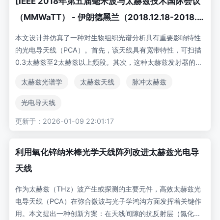
[IEEE 2018年第五届毫米波与太赫兹技术国际会议
（MMWaTT） - 伊朗德黑兰（2018.12.18-2018.1
2.20）] 2018年第五届毫米波与太赫兹技术国际会
本文设计并仿真了一种对生物组织光谱分析具有重要影响特性
议（MMWaTT） - 用于光谱应用的脉冲太赫兹光电
的光电导天线（PCA）。首先，该天线具有宽带特性，可扫描
0.3太赫兹至2太赫兹以上频段。其次，这种太赫兹发射器的圆
导天线设计
极化特性有助于分析对线极化和圆极化具有不同响应的双折射
太赫兹光谱学
太赫兹天线
脉冲太赫兹
组织。为此，在砷化镓衬底上铺设了对数螺旋金属条带，并通
过蝶形天线馈电。由于在一个软件包中同时建模光学和电磁物
光电导天线
理存在一定困难，激光束照射主要通过COMSOL软件模拟电极
更新于：2026-01-09 22:01:17
间产生的光电流，随后将计算所得光电流作为激励电流导入CS
T软件包。此外，在半导体衬底背面设置介质层以提高增益，
从而提升太赫兹发射器效率。最后，为降低噪声回波幅度，在
利用氧化锌纳米棒光学天线阵列改进太赫兹光电导
衬底与透镜之间设置了抗回波层，该结构显著提高了太赫兹系
天线
统的光-太赫兹转换率。
作为太赫兹（THz）波产生或探测的主要元件，高效太赫兹光
电导天线（PCA）在弥合微波与光子学鸿沟方面发挥着关键作
用。本文提出一种创新方案：在天线间隙的抗反射层（氮化