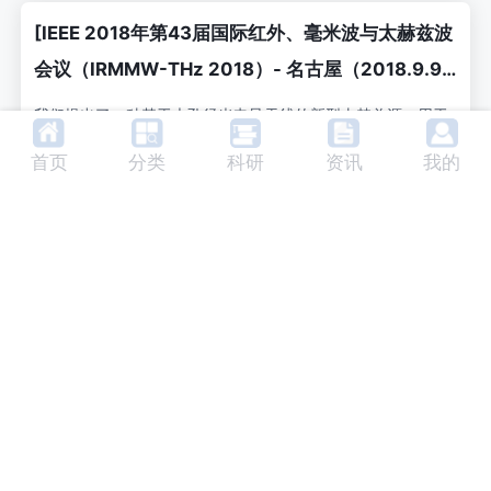
后提出了提升太赫兹信号检测峰值振幅的设计方案。
[IEEE 2018年第43届国际红外、毫米波与太赫兹波
会议（IRMMW-THz 2018）- 名古屋（2018.9.9-
2018.9.14）] 2018年第43届国际红外、毫米波与
我们提出了一种基于大孔径光电导天线的新型太赫兹源，用于
太赫兹波会议（IRMMW-THz）- 具有可调椭圆偏
产生具有可调椭圆偏振的强太赫兹波。我们设计了一种具有垂
首页
分类
科研
资讯
我的
直和水平电极的叉指结构，分别产生具有水平和垂直偏振的半
振的亚周期强太赫兹源
周期太赫兹脉冲。通过在天线水平电极部分沉积石英窗形成相
椭圆偏振
光电导天线
亚周期脉冲
位掩模，引入了两种偏振之间的时间延迟。我们展示了具有可
调椭圆偏振和70 kV/cm电场的亚周期太赫兹脉冲的产生。结果
太赫兹源
可调谐偏振
表明，偏振状态可以从线性变化到准圆形。
更新于：2026-01-08 15:31:14
偏振分辨研究：用于增强太赫兹发射的纳米图案化
光电导天线
太赫兹（THz）频段尽管具有多项重要应用潜力，但由于缺乏
合适的辐射源和探测器，过去一直研究较少。近几十年来，随