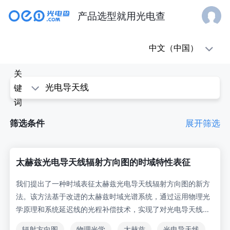
产品选型就用光电查
oe1(光
中文（中国）
电
关
查)
键
词
-
筛选条件
展开筛选
科
学
太赫兹光电导天线辐射方向图的时域特性表征
论
我们提出了一种时域表征太赫兹光电导天线辐射方向图的新方
法。该方法基于改进的太赫兹时域光谱系统，通过运用物理光
文
学原理和系统延迟线的光程补偿技术，实现了对光电导天线在
两个主要平面内太赫兹辐射空间分布的检测。利用该方法，我
辐射方向图
物理光学
太赫兹
光电导天线