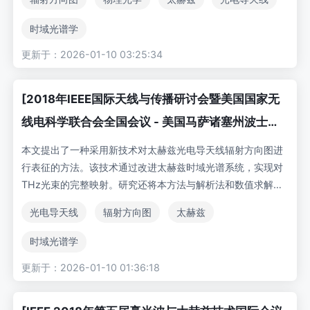
们研究了偶极子和螺旋形两种太赫兹光电导天线，并将时域测
量结果与仿真数据进行对比。计算与测量结果吻合良好：测得
时域光谱学
平均光程差误差为4.7%，最大为8%；对应的半功率波束宽度
更新于：2026-01-10 03:25:34
平均误差为1.87°，最大为3.2°。我们认为该方案有助于预测太
赫兹时域光谱系统在实际应用中的系统级性能。
[2018年IEEE国际天线与传播研讨会暨美国国家无
线电科学联合会全国会议 - 美国马萨诸塞州波士顿
（2018年7月8日-13日）] 2018年IEEE国际天线与
本文提出了一种采用新技术对太赫兹光电导天线辐射方向图进
传播研讨会暨美国国家无线电科学联合会全国会议
行表征的方法。该技术通过改进太赫兹时域光谱系统，实现对
THz光束的完整映射。研究还将本方法与解析法和数值求解器
- 基于时域光谱系统的太赫兹光电导天线辐射方向
进行了对比，测量结果与仿真结果的半功率波束宽度误差为1.
图特性研究
光电导天线
辐射方向图
太赫兹
5°，光程差误差为8%。据我们所知，这是首次利用太赫兹时
域光谱系统对太赫兹光电导天线的辐射方向图进行表征。
时域光谱学
更新于：2026-01-10 01:36:18