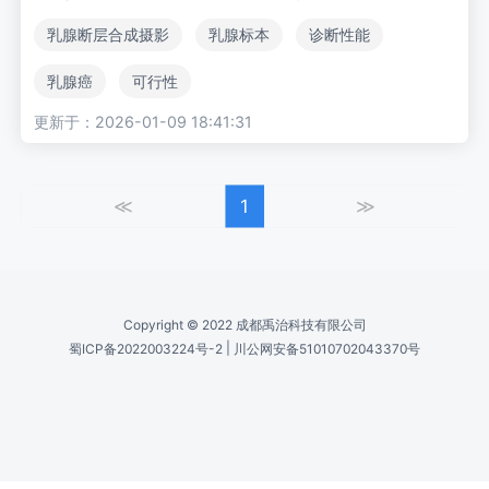
连续同步-拍摄技术带来的诊断进展。材料与方法：采用数字乳
乳腺断层合成摄影
乳腺标本
诊断性能
腺摄影（DM）和DBT系统原型机（芬兰赫尔辛基Planmed Oy
公司）对36例手术乳腺标本进行成像。在8名志愿者中测试无
乳腺癌
可行性
辐射暴露的同步-拍摄运动方式的患者接受度。通过20例标本
更新于：2026-01-09 18:41:31
测试不同成像参数组合以确定最优方案：包括30°、40°和60°
三种角度范围；像素合并技术；铑（Rh）与银（Ag）滤过；
以及不同kV和mAs值。两名乳腺放射科医师评估16组DM与DB
≪
1
≫
T图像配对，对六项图像质量指标进行评分。采用配对t检验比
较两种成像方式。结果：连续同步-拍摄技术生成具有诊断价值
的图像。8名志愿者中有5人感觉无/轻微不适，3人因探测器倾
斜运动出现轻度不适但几乎未察觉该动作。30°角度范围、银
滤过及2×2像素合并的组合在可接受剂量水平下产生最佳图像
Copyright © 2022 成都禹治科技有限公司
质量。DBT在全部六项评估指标上均显著更优（P<0.05）。平
|
蜀ICP备2022003224号-2
川公网安备51010702043370号
均剂量比DoseDBT/DoseDM为1.22（标准差=0.42）。结
论：本评估成像方法适用于手术乳腺标本的成像分析，且DBT
在图像评估方面显著优于DM。