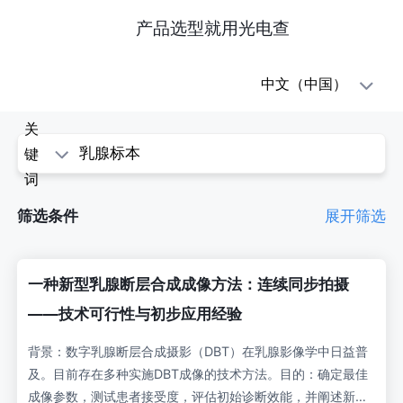
产品选型就用光电查
oe1(光
中文（中国）
电
关
查)
键
词
-
筛选条件
展开筛选
科
学
一种新型乳腺断层合成成像方法：连续同步拍摄
论
——技术可行性与初步应用经验
文
背景：数字乳腺断层合成摄影（DBT）在乳腺影像学中日益普
及。目前存在多种实施DBT成像的技术方法。目的：确定最佳
成像参数，测试患者接受度，评估初始诊断效能，并阐述新型