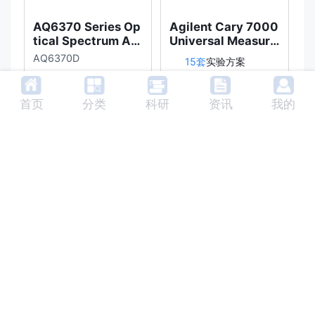
AQ6370 Series Op
Agilent Cary 7000
ZE
tical Spectrum An
Universal Measure
alyzer
ment Spectrophot
AQ6370D
15套
实验方案
ometer (UMS)
361套
实验方案
首页
分类
科研
资讯
我的
查看全部产品 >
Copyright © 2022 成都禹治科技有限公司
|
蜀ICP备2022003224号-2
川公网安备51010702043370号