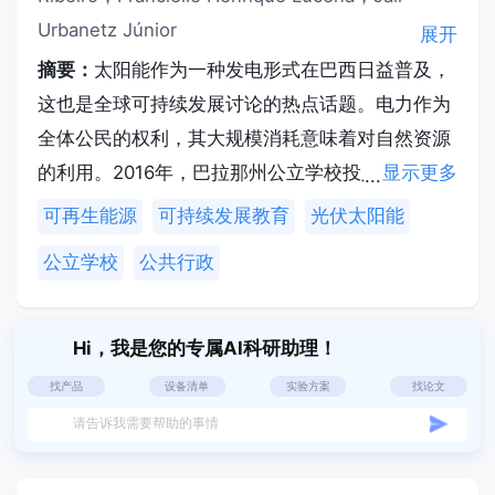
Urbanetz Júnior
展开
摘要：
太阳能作为一种发电形式在巴西日益普及，
这也是全球可持续发展讨论的热点话题。电力作为
全体公民的权利，其大规模消耗意味着对自然资源
的利用。2016年，巴拉那州公立学校投入超过
显示更多
4600万雷亚尔保障供电，以维持系统基本运转。
可再生能源
可持续发展教育
光伏太阳能
通过公开数据，我们评估了库里蒂巴市卡茹鲁地区
公立学校
公共行政
行政管理局下属15所学校2017年1至5月的电力消
耗与开支情况，并为每所学校设计了满足需求的太
阳能光伏系统。据此估算，停用传统电力后每年可
Hi，我是您的专属AI科研助理！
节省逾43.5万雷亚尔，这些资金可用于其他教育项
找产品
设备清单
实验方案
找论文
目及社区关注的校内可持续发展计划。
请告诉我需要帮助的事情