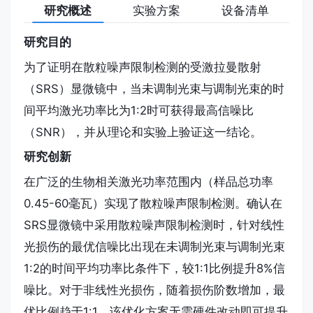
研究概述
实验方案
设备清单
声。在假设光损伤与总激光功率呈线性关系的前提
下，最佳信噪比会从信号最强的等功率比（1:1）偏
研究目的
移至1:2功率比。此条件下信噪比最大化且潜在光
为了证明在散粒噪声限制检测的受激拉曼散射
损伤总功率最小化。相较于1:1功率比，我们在聚苯
（SRS）显微镜中，当未调制光束与调制光束的时
乙烯微球和秀丽隐杆线虫样本中实现了图像质量提
间平均激光功率比为1:2时可获得最高信噪比
升及8%的信噪比增益。若分析中引入非线性损伤
（SNR），并从理论和实验上验证这一结论。
机制，随着非线性损伤阶数增加，最佳功率比将收
研究创新
敛于1:1。
在广泛的生物相关激光功率范围内（样品总功率
0.45-60毫瓦）实现了散粒噪声限制检测。确认在
SRS显微镜中采用散粒噪声限制检测时，针对线性
光损伤的最优信噪比出现在未调制光束与调制光束
1:2的时间平均功率比条件下，较1:1比例提升8%信
噪比。对于非线性光损伤，随着损伤阶数增加，最
优比例趋于1:1。该优化方案无需硬件改动即可提升