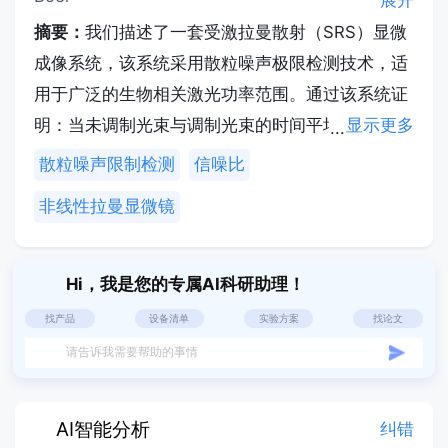
展开
摘要：
我们描述了一套受激拉曼散射（SRS）显微
成像系统，该系统采用散粒噪声极限检测技术，适
用于广泛的生物相关激光功率范围。通过该系统证
明：当未调制光束与调制光束的时间平均功率比为
显示更多
1:2时，SRS散粒噪声极限检测可获得最高信噪比
散粒噪声限制检测
信噪比
（SNR）。SRS技术中，两束不同波长的激光入射
非线性拉曼显微镜
样品，若其能量差匹配分子振动能级，能量即可在
光束间转移。通过对其中一束实施振幅调制，可测
量该调制向另一束的转移效率——该过程效率直接
Hi，我是您的专属AI科研助理！
反映焦域内目标分子数量。结合激光扫描显微技
找产品
设备清单
实验方案
找论文
术，该方案可实现亚微米分辨率的快速高灵敏成
请告诉我需要帮助的事情
像。虽然近期技术进步提升了SRS应用灵敏度，但
实现散粒噪声极限检测的案例仍属少数。本SRS显
AI智能分析
纠错
微镜的主要噪声源来自未调制检测光束的散粒噪