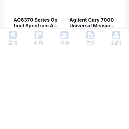
AQ6370 Series Op
Agilent Cary 7000
ZE
tical Spectrum An
Universal Measure
alyzer
ment Spectrophot
AQ6370D
15套
实验方案
ometer (UMS)
361套
实验方案
首页
分类
科研
资讯
我的
查看全部产品 >
Copyright © 2022 成都禹治科技有限公司
|
蜀ICP备2022003224号-2
川公网安备51010702043370号