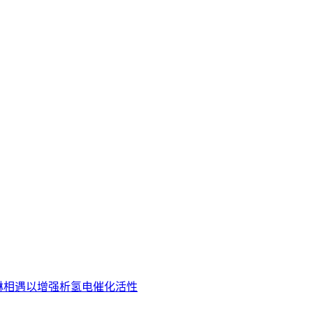
卟啉相遇以增强析氢电催化活性