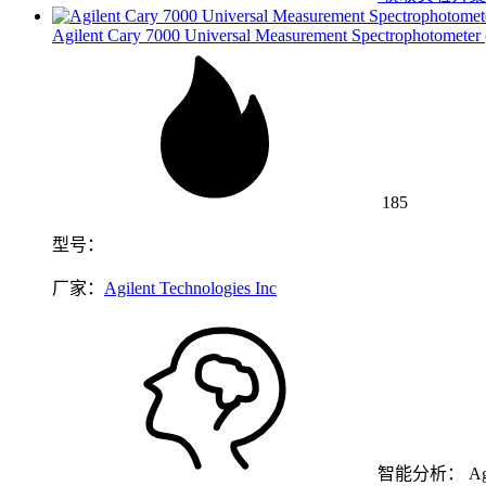
Agilent Cary 7000 Universal Measurement Spectrophotomete
185
型号：
厂家：
Agilent Technologies Inc
智能分析：
A