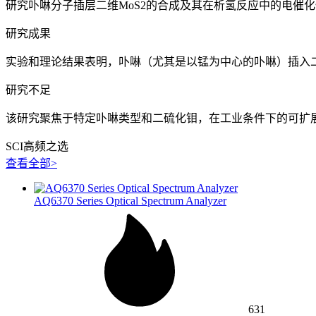
研究卟啉分子插层二维MoS2的合成及其在析氢反应中的电催
研究成果
实验和理论结果表明，卟啉（尤其是以锰为中心的卟啉）插入二硫
研究不足
该研究聚焦于特定卟啉类型和二硫化钼，在工业条件下的可扩
SCI高频之选
查看全部>
AQ6370 Series Optical Spectrum Analyzer
631