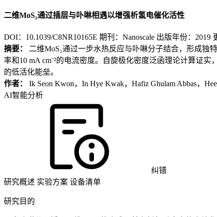
二维MoS₂通过插层与卟啉相遇以增强析氢电催化活性
DOI：10.1039/C8NR10165E
期刊：Nanoscale
出版年份：2019
更
摘要：
二维MoS₂通过一步水热反应与卟啉分子结合，形成独特的1T
率和10 mA cm⁻²的电流密度。自旋极化密度泛函理论计算证实
的低活化能垒。
作者：
Ik Seon Kwon，In Hye Kwak，Hafiz Ghulam Abbas，Hee
AI智能分析
纠错
研究概述
实验方案
设备清单
研究目的