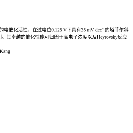
活性，在过电位0.125 V下具有35 mV dec⁻¹的塔菲尔斜
利。其卓越的催化性能可归因于高电子浓度以及Heyrovsky反应
 Kang