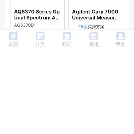
AQ6370 Series Op
Agilent Cary 7000
ZE
tical Spectrum An
Universal Measure
alyzer
ment Spectrophot
AQ6370D
15套
实验方案
ometer (UMS)
361套
实验方案
首页
分类
科研
资讯
我的
查看全部产品 >
Copyright © 2022 成都禹治科技有限公司
|
蜀ICP备2022003224号-2
川公网安备51010702043370号