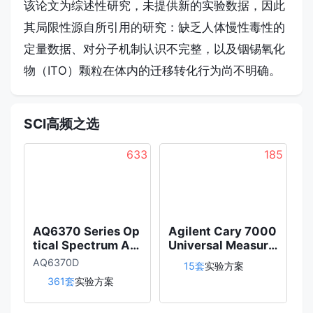
该论文为综述性研究，未提供新的实验数据，因此
其局限性源自所引用的研究：缺乏人体慢性毒性的
定量数据、对分子机制认识不完整，以及铟锡氧化
物（ITO）颗粒在体内的迁移转化行为尚不明确。
SCI高频之选
633
185
AQ6370 Series Op
Agilent Cary 7000
ZE
tical Spectrum An
Universal Measure
alyzer
ment Spectrophot
AQ6370D
15套
实验方案
ometer (UMS)
361套
实验方案