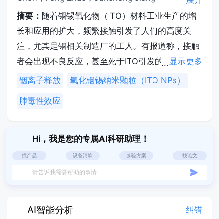
展开
摘要：
随着铟锡氧化物（ITO）材料工业生产的增
长和应用的扩大，频繁接触引发了人们的高度关
注，尤其是铟相关制造厂的工人。有报道称，接触
者会出现不良反应，甚至死于ITO引发的肺部疾病
显示更多
——"铟肺"。除流行病学研究外，越来越多的动物
铟离子释放
氧化铟锡纳米颗粒（ITO NPs）
实验也证实了急性或慢性吸入ITO纳米颗粒（ITO
肺毒性效应
NPs）会导致肺损伤。这些纳米颗粒因粒径微小能
进入细胞，引发氧化应激、炎症反应、细胞毒性甚
至遗传毒性。通过溶酶体酸化从ITO颗粒中释放的
Hi，我是您的专属AI科研助理！
铟离子被认为是ITO NPs毒性的真正来源。迄今为
找产品
设备清单
实验方案
找论文
止，尚无有效疗法可治疗ITO诱发的肺部疾病，这
请告诉我需要帮助的事情
要求我们充分探究其病理因素。本微型综述总结了
当前关于ITO纳米颗粒致肺毒性的研究报告，重点
AI智能分析
纠错
关注铟离子释放机制，有助于评估ITO及其他ITO基