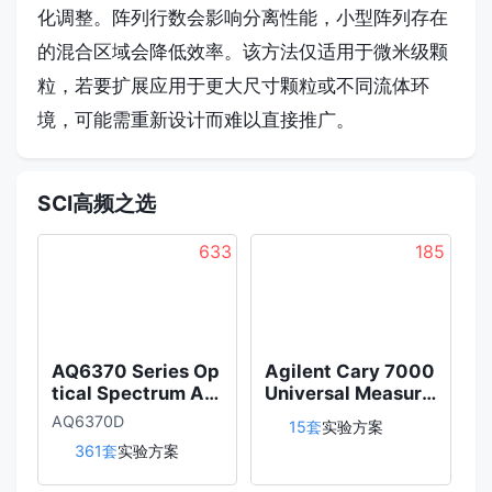
化调整。阵列行数会影响分离性能，小型阵列存在
的混合区域会降低效率。该方法仅适用于微米级颗
粒，若要扩展应用于更大尺寸颗粒或不同流体环
境，可能需重新设计而难以直接推广。
SCI高频之选
633
185
AQ6370 Series Op
Agilent Cary 7000
ZE
tical Spectrum An
Universal Measure
alyzer
ment Spectrophot
AQ6370D
15套
实验方案
ometer (UMS)
361套
实验方案