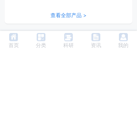
查看全部产品 >
Copyright © 2022 成都禹治科技有限公司
首页
分类
科研
资讯
我的
|
蜀ICP备2022003224号-2
川公网安备51010702043370号