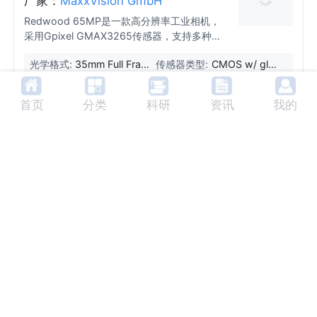
厂家：
MaxxVision GmbH
Redwood 65MP是一款高分辨率工业相机，
采用Gpixel GMAX3265传感器，支持多种输
出配置，适用于自动光学检测、广域观测、虚
光学格式:
35mm Full Fram
传感器类型:
CMOS w/ glo
拟现实与特效以及科学研究等领域。
e (43.7mm diag
bal electronic
onal)
shutter
首页
分类
科研
资讯
我的
红杉4500万像素相机传感器
厂家：
MaxxVision GmbH
Redwood系列45MP相机采用ON Semicond
uctor XGS45000传感器，提供高分辨率和高
速输出，适用于多种光电应用场景。
光学格式:
Super 35 (31.5
传感器类型:
CMOS with gl
mm diagonal)
obal electroni
c shutter
红杉2100万像素相机传感器
厂家：
MaxxVision GmbH
Redwood系列21MP相机采用Gpixel GSPRIN
T4521传感器，支持高分辨率和高速输出，适
用于高精度运动分析、专业视频制作、自动化