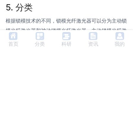
5. 分类
根据锁模技术的不同，锁模光纤激光器可以分为主动锁
模光纤激光器和被动锁模光纤激光器。主动锁模光纤激
光器是通过外部电路控制激光器的输出，而被动锁模光
首页
分类
科研
资讯
我的
纤激光器则是通过激光器自身的非线性效应来实现。
6. 未来发展趋势
随着科技的发展，锁模光纤激光器的性能将会得到进一
步提升，应用领域也将会更加广泛。在未来，我们可以
期待看到更短脉冲宽度、更高重复频率、更大峰值功率
和更宽波长范围的锁模光纤激光器。
7. 相关产品及生产商