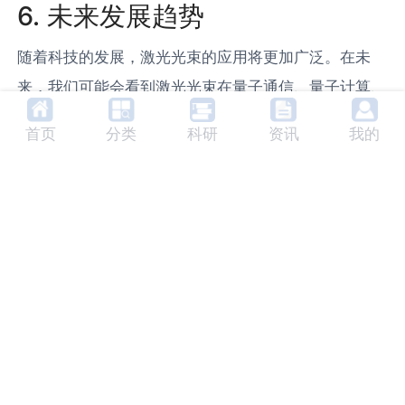
6. 未来发展趋势
随着科技的发展，激光光束的应用将更加广泛。在未
来，我们可能会看到激光光束在量子通信、量子计算、
生物医疗等领域的新应用。同时，激光光束的参数也将
首页
分类
科研
资讯
我的
得到进一步优化，例如，更短的波长、更高的功率、更
好的束质量等。
7. 相关产品及生产商
市场上有许多激光产品，例如，科研用的激光器、医疗
用的激光刀、工业用的
激光切割
机等。这些产品的生产
商包括美国的Coherent公司、德国的Trumpf公司、中
国的汉's激光公司等。