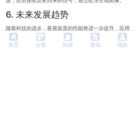
波，然后接收反射回来的信号，通过处理生成图像。
6. 未来发展趋势
随着科技的进步，夜视装置的性能将进一步提升，应用
领域也将进一步扩大。未来的夜视装置可能会更加小型
首页
分类
科研
资讯
我的
化、智能化，能够自动调整图像亮度、对比度等参数，
提供更好的观察效果。
7. 相关产品及生产商
目前市场上主要的夜视装置生产商有美国的ATN公司、
以色列的Elbit Systems公司等。这些公司生产的夜视
装置性能优良，广泛应用于军事、警察、狩猎等领域。