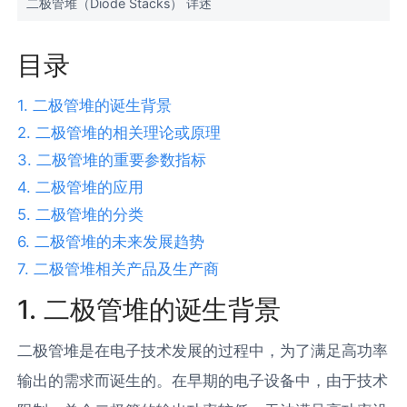
二极管堆（Diode Stacks） 详述
目录
1. 二极管堆的诞生背景
2. 二极管堆的相关理论或原理
3. 二极管堆的重要参数指标
4. 二极管堆的应用
5. 二极管堆的分类
6. 二极管堆的未来发展趋势
7. 二极管堆相关产品及生产商
1. 二极管堆的诞生背景
二极管堆是在电子技术发展的过程中，为了满足高功率
输出的需求而诞生的。在早期的电子设备中，由于技术