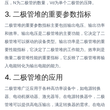
压，N为二极管的数量，Vd为单个二极管的压降。
3. 二极管堆的重要参数指标
二极管堆的重要参数指标主要包括输出电压、输出功率
和效率。输出电压是二极管堆的主要功能，它决定了二
极管堆可以驱动的设备类型。输出功率是二极管堆的重
要性能指标，它决定了二极管堆的工作能力。效率则是
衡量二极管堆性能的重要指标，它反映了二极管堆将输
入电能转化为输出电能的能力。
4. 二极管堆的应用
二极管堆广泛应用于各种高功率设备中，如电源转换
器、电动机驱动器、激光器等。在电源转换器中，二极
管堆可以提供高电压输出，满足转换器的需求。在电动