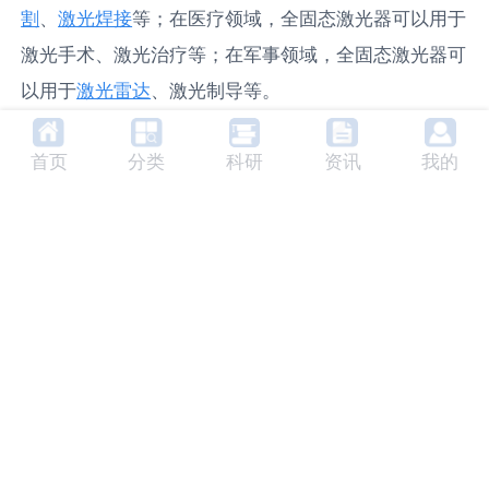
割
、
激光焊接
等；在医疗领域，全固态激光器可以用于
激光手术、激光治疗等；在军事领域，全固态激光器可
以用于
激光雷达
、激光制导等。
5. 全固态激光器的分类
首页
分类
科研
资讯
我的
全固态激光器根据工作物质可以分为晶体激光器和玻璃
激光器；根据工作方式可以分为连续激光器和
脉冲激光
器
；根据输出波长可以分为
可见光激光器
、红外激光器
和
紫外激光器
等。
6. 全固态激光器的未来发展趋
势
全固态激光器的未来发展趋势主要是向高功率、高效