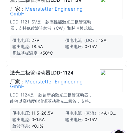
厂家：
Meerstetter Engineering
GmbH
LDD-1121-SV是一款高性能激光二极管驱动
器，支持低纹波连续波（CW）和脉冲模式操
作，适用于精密驱动激光二极管。
供电电压:
27V
供电电流（DC）:
12A
输出电流:
18.5A
输出电压:
0-15V
系统基板温度:
<50°C
激光二极管驱动器LDD-1124
厂家：
Meerstetter Engineering
GmbH
LDD-1124是一款创新的激光二极管驱动器，
能够以高精度电流源驱动激光二极管，支持连
续和调制操作。其可选的激光功率测量电路
供电电压:
11.5-26.5V
供电电流（直流）:
4A (On
（光电二极管输入）使其也可作为激光功率控
Board F
输出电流:
0-1.5A
输出电压:
0-15V
制器使用。
use)
纹波容差:
<0.1%