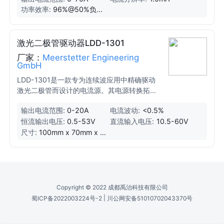
功率效率:
96%@50%负载,
98%@100%负载
激光二极管驱动器LDD-1301
厂家：
Meerstetter Engineering
GmbH
LDD-1301是一款专为连续波应用中精确驱动
激光二极管而设计的电流源。其电源转换拓扑
允许输出电压小于输入电压，能够通过单一48
输出电流范围:
0-20A
电流波动:
<0.5%
V电源驱动高达44V的激光二极管。该设备提
恒流输出电压:
0.5-53V
直流输入电压:
10.5-60V
供多种安全功能，包括激光二极管温度监测的
两个输入。设备支持完全数字控制，固件可升
尺寸:
100mm x 70mm x 2
0mm
级，并提供多种数字通信接口。
Copyright © 2022 成都禹治科技有限公司
|
蜀ICP备2022003224号-2
川公网安备51010702043370号