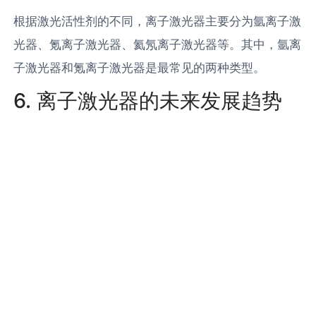
根据激光活性剂的不同，离子激光器主要分为氩离子激
光器、氪离子激光器、氦氖离子激光器等。其中，氩离
子激光器和氪离子激光器是最常见的两种类型。
6. 离子激光器的未来发展趋势
随着科技的发展，离子激光器的性能将得到进一步提
升，应用领域也将更加广泛。未来的离子激光器将具有
更高的输出功率、更长的寿命、更好的稳定性，并且在
医疗、通信、量子信息等领域有更大的应用潜力。
7. 离子激光器相关产品及其生产
商
目前市场上主要的离子激光器产品有Coherent公司的