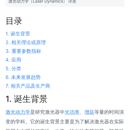
激光动力学（Laser Dynamics） 详述
目录
1. 诞生背景
2. 相关理论或原理
3. 重要参数指标
4. 应用
5. 分类
6. 未来发展趋势
7. 相关产品及生产商
1. 诞生背景
激光动力学
是研究激光器中
光功率
、
增益
等量的时间演
变的学科。它的诞生背景主要是为了解决激光器在实际