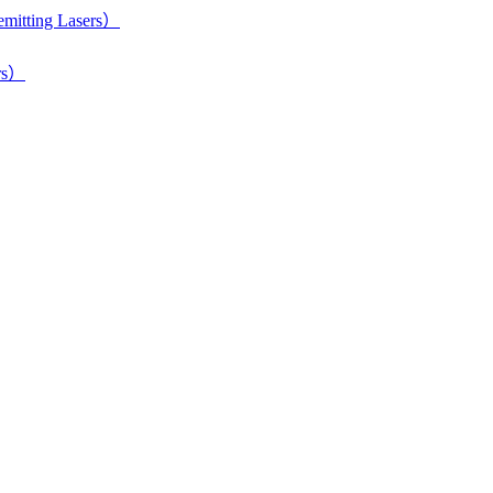
itting Lasers）
rs）