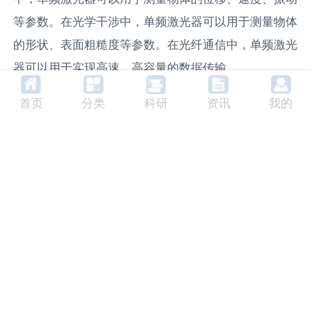
等参数。在光学干涉中，单频激光器可以用于测量物体
的形状、表面粗糙度等参数。在光纤通信中，单频激光
器可以用于实现高速、高容量的数据传输。
5. 分类
首页
分类
科研
资讯
我的
根据谐振腔的设计和激光器的工作原理，单频激光器可
以分为
锁模
单频激光器、连续波单频激光器、脉冲单频
激光器等。其中，锁模单频激光器通过锁模技术实现单
频工作，连续波单频激光器通过连续波工作模式实现单
频工作，脉冲单频激光器通过脉冲工作模式实现单频工
作。
6. 未来发展趋势
随着科学技术的发展，单频激光器的性能将进一步提