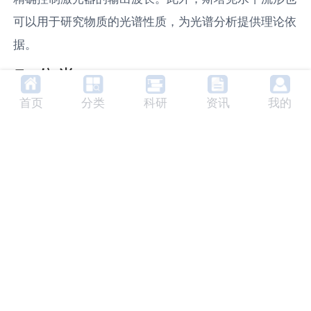
可以用于研究物质的光谱性质，为光谱分析提供理论依
据。
5. 分类
首页
分类
科研
资讯
我的
根据能级分裂的大小和能级组的能量差，斯塔克水平流
形可以分为强斯塔克水平流形和弱斯塔克水平流形。强
斯塔克水平流形的能级分裂明显，能级组的能量差大；
弱斯塔克水平流形的能级分裂较小，能级组的能量差
小。
6. 未来发展趋势
随着量子力学和光电技术的发展，斯塔克水平流形的研
究和应用将更加深入。预计未来，斯塔克水平流形将在
量子计算、量子通信等领域发挥重要作用。