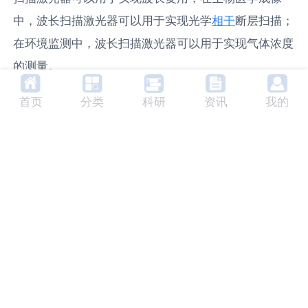
中，波长扫描激光器可以用于实现光学
相干
断层扫描；
在环境监测中，波长扫描激光器可以用于实现气体浓度
的测量。
5. 波长扫描激光器的分类
首页
分类
科研
资讯
我的
根据调谐机制的不同，波长扫描激光器可以分为机械调
谐和电光调谐两种。机械调谐主要是通过改变谐振腔的
物理长度来实现波长的调谐；电光调谐则是通过改变光
学介质的
折射率
来实现波长的调谐。
6. 波长扫描激光器的未来发展
趋势
随着科技的发展，波长扫描激光器的性能将得到进一步