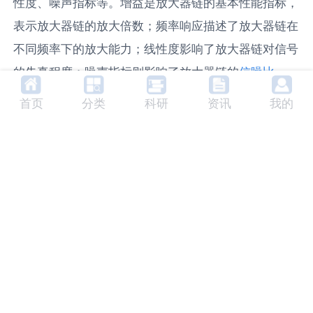
性度、噪声指标等。增益是放大器链的基本性能指标，
表示放大器链的放大倍数；频率响应描述了放大器链在
不同频率下的放大能力；线性度影响了放大器链对信号
的失真程度；噪声指标则影响了放大器链的
信噪比
。
6. 未来发展趋势
首页
分类
科研
资讯
我的
随着科技的发展，放大器链的性能将会得到进一步提
高。在未来，我们期待看到更高效、更小型、更低噪声
的放大器链。同时，随着5G、6G等新一代通信技术的
发展，放大器链的应用领域将会更加广泛。
7. 相关产品及生产商
目前市场上有许多公司生产放大器链产品，如美国的安
捷伦公司、日本的东芝公司、德国的罗德与施瓦茨公司