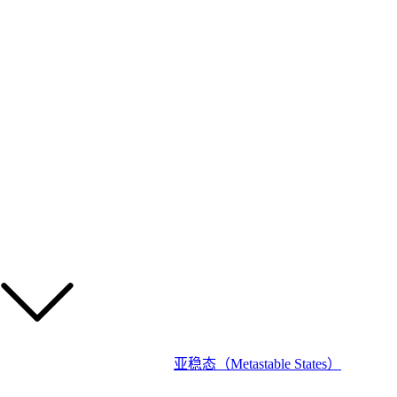
亚稳态（Metastable States）