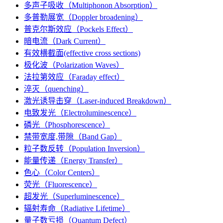
多声子吸收（Multiphonon Absorption）
多普勒展宽（Doppler broadening）
普克尔斯效应（Pockels Effect）
暗电流（Dark Current）
有效横截面(effective cross sections)
极化波（Polarization Waves）
法拉第效应（Faraday effect）
淬灭（quenching）
激光诱导击穿（Laser-induced Breakdown）
电致发光（Electroluminescence）
磷光（Phosphorescence）
禁带宽度,带隙（Band Gap）
粒子数反转（Population Inversion）
能量传递（Energy Transfer）
色心（Color Centers）
荧光（Fluorescence）
超发光（Superluminescence）
辐射寿命（Radiative Lifetime）
量子数亏损（Quantum Defect）